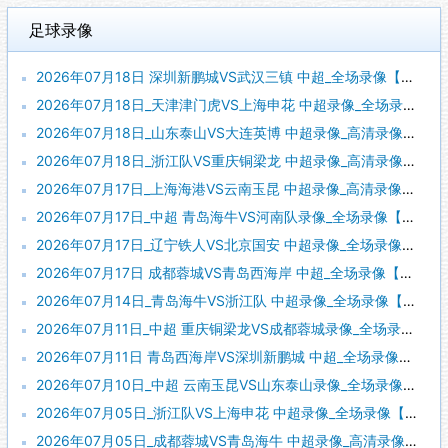
足球录像
2026年07月18日 深圳新鹏城VS武汉三镇 中超_全场录像【全场回放】
2026年07月18日_天津津门虎VS上海申花 中超录像_全场录像【高清回放】
2026年07月18日_山东泰山VS大连英博 中超录像_高清录像【全场回放】
2026年07月18日_浙江队VS重庆铜梁龙 中超录像_高清录像【全场回放】
2026年07月17日_上海海港VS云南玉昆 中超录像_高清录像【全场回放】
2026年07月17日_中超 青岛海牛VS河南队录像_全场录像【高清回放】
2026年07月17日_辽宁铁人VS北京国安 中超录像_全场录像【全场回放】
2026年07月17日 成都蓉城VS青岛西海岸 中超_全场录像【全场回放】
2026年07月14日_青岛海牛VS浙江队 中超录像_全场录像【视频集锦】
2026年07月11日_中超 重庆铜梁龙VS成都蓉城录像_全场录像【视频集锦】
2026年07月11日 青岛西海岸VS深圳新鹏城 中超_全场录像【全场回放】
2026年07月10日_中超 云南玉昆VS山东泰山录像_全场录像【视频集锦】
2026年07月05日_浙江队VS上海申花 中超录像_全场录像【高清回放】
2026年07月05日_成都蓉城VS青岛海牛 中超录像_高清录像【全场回放】