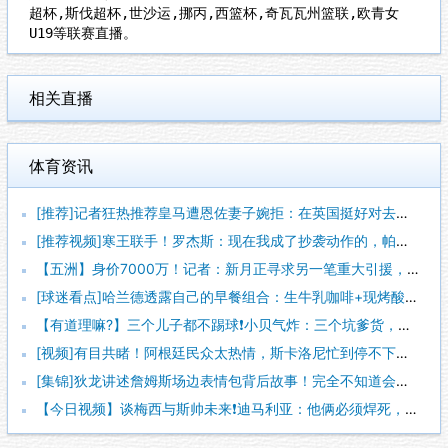
超杯,斯伐超杯,世沙运,挪丙,西篮杯,奇瓦瓦州篮联,欧青女
U19等联赛直播。
相关直播
体育资讯
[推荐]记者狂热推荐皇马遭恩佐妻子婉拒：在英国挺好对去哪无所
[推荐视频]寒王联手！罗杰斯：现在我成了抄袭动作的，帕尔默有
【五洲】身价7000万！记者：新月正寻求另一笔重大引援，梦想
[球迷看点]哈兰德透露自己的早餐组合：生牛乳咖啡+现烤酸面包
【有道理嘛?】三个儿子都不踢球❗️小贝气炸：三个坑爹货，只能
[视频]有目共睹！阿根廷民众太热情，斯卡洛尼忙到停不下来！
[集锦]狄龙讲述詹姆斯场边表情包背后故事！完全不知道会火遍全
【今日视频】谈梅西与斯帅未来❗️迪马利亚：他俩必须焊死，天花