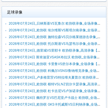
足球录像
2026年07月24日_日林斯基VS瓦鲁尔 欧协联录像_全场录像【全场回放】
2026年07月24日_欧协联 埃尔维斯VS斯塔尔南录像_全场录像【视频集锦】
2026年07月24日_欧协联 施特拉森VS贝尔格莱德游击录像_全场录像【高清回放】
2026年07月24日_欧协联 托尔斯港VS马瑟韦尔录像_全场录像【视频集锦】
2026年07月24日_德里城VS里耶卡 欧协联录像_高清录像【全场回放】
2026年07月24日 斯肯迪亚VSASK布拉沃 欧协联_全场录像【视频集锦】
2026年07月24日_欧协联 卡里鲁VS舒尔本录像_全场录像【全场回放】
2026年07月24日_欧协联 科佩尔VSNSI鲁纳维克录像_全场录像【全场回放】
2026年07月24日_卢多格雷茨VS特拉维夫夏普尔 欧协联录像_全场录像【全场回放】
2026年07月24日_欧协联 根特VSLNZ切尔卡瑟录像_高清录像【全场回放】
2026年07月24日_欧协联 杜卡吉尼VS卢加诺录像_全场录像【视频集锦】
2026年07月24日 佩特罗古VS巴尼亚卢卡战士 欧协联_全场录像【视频集锦】
2026年07月24日_欧协联 GKS卡托威斯VS日利纳录像_全场录像【全场回放】